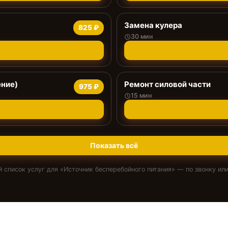
Замена кулера
825 ₽
30 мин
ение)
Ремонт силовой части
975 ₽
15 мин
Показать всё
 список услуг для «
Источник бесперебойного питания
» — по звонку или