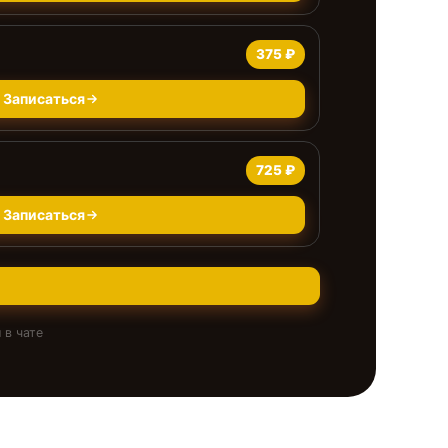
375 ₽
Записаться
725 ₽
Записаться
 в чате