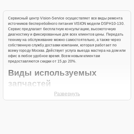
Сервисный центр Vision-Service осуществляет все виды ремонта
источников бесперебойного питания VISION модели DSPH10-130.
Сервис предлагает бесплатную консультацию, высокоточную
диагностику и фиксированные для всех клиентов цены. Передать
технику на обслуживание можно самостоятельно, а также через
собственную службу доставки компании, которая работает по
всему городу Москва. Действует услуга выезда мастера на дом или
офис в любое удобное время. Всем новым клиентам
предоставляются скидки от 15 до 20%.
Виды используемых
запчастей
Развернуть
Для ремонта источника бесперебойного питания модели DSPH10-
130 предлагаются как оригинальные комплектующие бренда
VISION, так и качественные аналоги фирменных деталей. Выбор
варианта запчастей или качества аналогичных комплектующих
всегда остается за клиентом.
Как определиться с выбором запчастей: