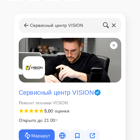
центр
Клиент может самостоятельно привезти устройство на
диагностику и ремонт. Для этого нужно позвонить по телефону
Сервисный центр VISION
горячей линии или оставить заявку, согласовать удобное время и
подъехать по адресу: г. Москва, улица Шаболовка, 56.
Ответственность за
технику
Сервисный центр Vision-Service несет полную ответственность за
сохранность техники и безопасность личных данных на
ремонтируемых устройствах клиентов, в соответствии с
действующим законодательством Российской Федерации.
Сервисный центр VISION
Как начать ремонт
Ремонт техники VISION
5,0
0 оценки
Для запуска процесса ремонта источника бесперебойного
питания VISION DSPH10-130 нужно просто оставить
Заявку на
Открыто до 21:00
сайте
или позвонить телефону горячей линии: +7 (495) 324-63-10.
Наши специалисты оперативно проконсультируют по всем
необходимым вопросам, запишут на диагностику, подскажут с
Маршрут
вариантами курьерской доставки или оформят выезд мастера в