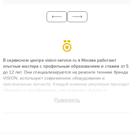
В сервисном центре vision-service.ru в Москве работают
опытные мастера с профильным образованием и стажем от 5
до 12 лет. Они специализируются на ремонте техники бренда
VISION, используют современное оборудование и
оригинальные запчасти. Каждый инженер регулярно проходит
обучение и сертификацию, что позволяет быстро и
точноdiagnostikировать поломки и восстанавливать технику с
Развернуть
сохранением гарантии до 3 лет. Наши мастера решают
сложные случаи: от замены матриц и материнских плат до
ремонта после залития и восстановления данных. Благодаря
высокой квалификации и ответственному подходу клиенты
получают быстрый, качественный ремонт и понятные
объяснения по результатам диагностики.