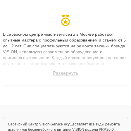
В сервисном центре vision-service.ru в Москве работают
опытные мастера с профильным образованием и стажем от 5
до 12 лет. Они специализируются на ремонте техники бренда
VISION, используют современное оборудование и
оригинальные запчасти. Каждый инженер регулярно проходит
обучение и сертификацию, что позволяет быстро и
точноdiagnostikировать поломки и восстанавливать технику с
Развернуть
сохранением гарантии до 3 лет. Наши мастера решают
сложные случаи: от замены матриц и материнских плат до
ремонта после залития и восстановления данных. Благодаря
высокой квалификации и ответственному подходу клиенты
получают быстрый, качественный ремонт и понятные
объяснения по результатам диагностики.
Сервисный центр Vision-Service осуществляет все виды ремонта
источников бесперебойного питания VISION модели PRP20-0.