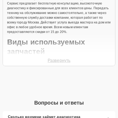
Сервис предлагает бесплатную консультацию, высокоточную
диагностику и фиксированные для всех клиентов цены. Передать
технику на обслуживание можно самостоятельно, а также через
собственную службу доставки компании, которая работает по
всему городу Москва. Действует услуга выезда мастера на дом или
офис в любое удобное время. Всем новым клиентам
предоставляются скидки от 15 до 20%.
Виды используемых
запчастей
Развернуть
Для ремонта источника бесперебойного питания модели PRP20-0
предлагаются как оригинальные комплектующие бренда VISION,
так и качественные аналоги фирменных деталей. Выбор варианта
запчастей или качества аналогичных комплектующих всегда
остается за клиентом.
Как определиться с выбором запчастей:
Если устройство свежей модели и есть планы на
Вопросы и ответы
активное использование устройства дольше
года, рекомендуется выбор оригинальных
запчастей.
Сколько времени займет диагностика