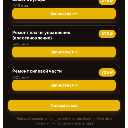
375 ₽
15 мин
Записаться
Ремонт платы управления
975 ₽
(восстановление)
20 мин
Записаться
Ремонт силовой части
725 ₽
25 мин
Записаться
Показать всё
Полный список услуг для «
Источник бесперебойного
питания
» — по звонку или в чате