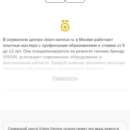
В сервисном центре vision-service.ru в Москве работают
опытные мастера с профильным образованием и стажем от 5
до 12 лет. Они специализируются на ремонте техники бренда
VISION, используют современное оборудование и
оригинальные запчасти. Каждый инженер регулярно проходит
обучение и сертификацию, что позволяет быстро и
точноdiagnostikировать поломки и восстанавливать технику с
Развернуть
сохранением гарантии до 3 лет. Наши мастера решают
сложные случаи: от замены матриц и материнских плат до
ремонта после залития и восстановления данных. Благодаря
высокой квалификации и ответственному подходу клиенты
получают быстрый, качественный ремонт и понятные
объяснения по результатам диагностики.
Сервисный центр Vision-Service осуществляет все виды ремонта