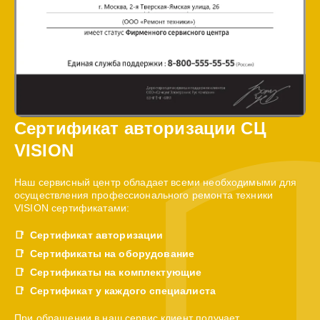
Сертификат авторизации СЦ
VISION
Наш сервисный центр обладает всеми необходимыми для
осуществления профессионального ремонта техники
VISION сертификатами:
Сертификат авторизации
Сертификаты на оборудование
Сертификаты на комплектующие
Сертификат у каждого специалиста
При обращении в наш сервис клиент получает