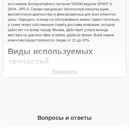
источников бесперебойного питания VISION модели SPIRIT G
2KVA - PF0,9. Сервис предлагает бесплатную консультацию,
высокоточную диагностику и фиксированные для всех клиентов
цены. Передать технику на обслуживание можно самостоятельно,
а также через собственную службу доставки компании, которая
работает по всему городу Москва. Действует услуга выезда
мастера на дом или офис в любое удобное время. Всем новым
клиентам предоставляются скидки от 15 до 20%.
Виды используемых
запчастей
Развернуть
Для ремонта источника бесперебойного питания модели SPIRIT G
2KVA - PF0,9 предлагаются как оригинальные комплектующие
бренда VISION, так и качественные аналоги фирменных деталей.
Выбор варианта запчастей или качества аналогичных
комплектующих всегда остается за клиентом.
Как определиться с выбором запчастей:
Если устройство свежей модели и есть планы на
Вопросы и ответы
активное использование устройства дольше
года, рекомендуется выбор оригинальных