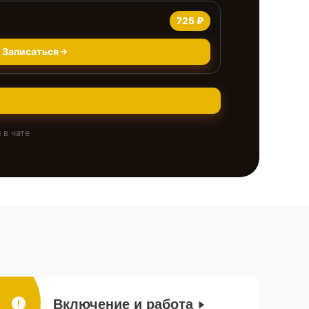
725 ₽
Записаться
 в чате
Включение и работа