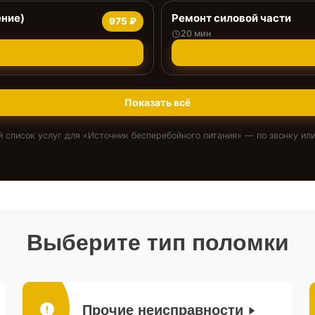
ение)
Ремонт силовой части
975 ₽
20 мин
Показать всё
 список услуг для «
Источник бесперебойного питания
» — по звонку или
Выберите тип поломки
Прочие неисправности