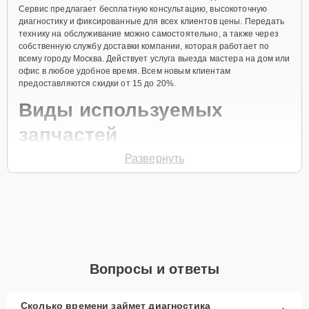
Сервис предлагает бесплатную консультацию, высокоточную
диагностику и фиксированные для всех клиентов цены. Передать
технику на обслуживание можно самостоятельно, а также через
собственную службу доставки компании, которая работает по
всему городу Москва. Действует услуга выезда мастера на дом или
офис в любое удобное время. Всем новым клиентам
предоставляются скидки от 15 до 20%.
Виды используемых
запчастей
Развернуть
Для ремонта источника бесперебойного питания модели DSPH30-
12 предлагаются как оригинальные комплектующие бренда
VISION, так и качественные аналоги фирменных деталей. Выбор
варианта запчастей или качества аналогичных комплектующих
всегда остается за клиентом.
Как определиться с выбором запчастей:
Если устройство свежей модели и есть планы на
Вопросы и ответы
активное использование устройства дольше
года, рекомендуется выбор оригинальных
запчастей.
Сколько времени займет диагностика