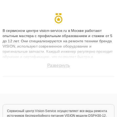
В сервисном центре vision-service.ru в Москве работают
опытные мастера с профильным образованием и стажем от 5
до 12 лет. Они специализируются на ремонте техники бренда
VISION, используют современное оборудование и
оригинальные запчасти. Каждый инженер регулярно проходит
обучение и сертификацию, что позволяет быстро и
точноdiagnostikировать поломки и восстанавливать технику с
Развернуть
сохранением гарантии до 3 лет. Наши мастера решают
сложные случаи: от замены матриц и материнских плат до
ремонта после залития и восстановления данных. Благодаря
высокой квалификации и ответственному подходу клиенты
получают быстрый, качественный ремонт и понятные
объяснения по результатам диагностики.
Сервисный центр Vision-Service осуществляет все виды ремонта
источников бесперебойного питания VISION модели DSPH30-12.