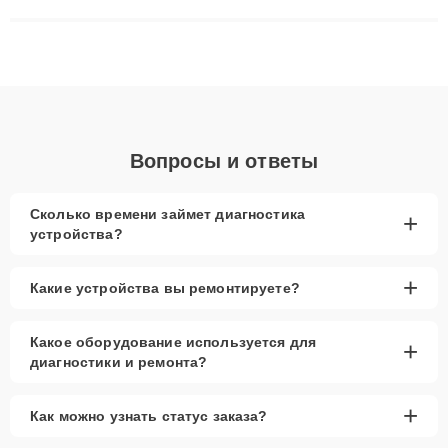
сложные случаи: от замены матриц и материнских плат до
ремонта после залития и восстановления данных. Благодаря
высокой квалификации и ответственному подходу клиенты
получают быстрый, качественный ремонт и понятные
объяснения по результатам диагностики.
Вопросы и ответы
Сколько времени займет диагностика
+
устройства?
+
Какие устройства вы ремонтируете?
Какое оборудование используется для
+
диагностики и ремонта?
+
Как можно узнать статус заказа?