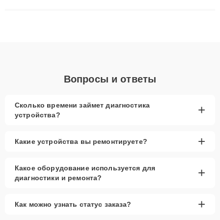
сложные случаи: от замены матриц и материнских плат до
ремонта после залития и восстановления данных. Благодаря
высокой квалификации и ответственному подходу клиенты
получают быстрый, качественный ремонт и понятные
объяснения по результатам диагностики.
Вопросы и ответы
Сколько времени займет диагностика
+
устройства?
+
Какие устройства вы ремонтируете?
Какое оборудование используется для
+
диагностики и ремонта?
+
Как можно узнать статус заказа?