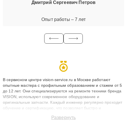
Дмитрий Сергеевич Петров
Опыт работы – 7 лет
В сервисном центре vision-service.ru в Москве работают
опытные мастера с профильным образованием и стажем от 5
до 12 лет. Они специализируются на ремонте техники бренда
VISION, используют современное оборудование и
оригинальные запчасти. Каждый инженер регулярно проходит
обучение и сертификацию, что позволяет быстро и
точноdiagnostikировать поломки и восстанавливать технику с
Развернуть
сохранением гарантии до 3 лет. Наши мастера решают
сложные случаи: от замены матриц и материнских плат до