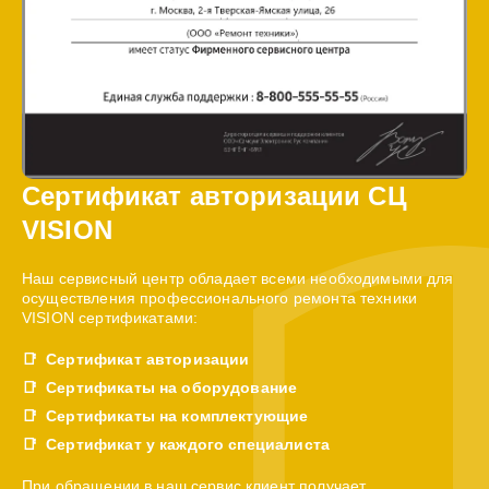
Сертификат авторизации СЦ
VISION
Наш сервисный центр обладает всеми необходимыми для
осуществления профессионального ремонта техники
VISION сертификатами:
Сертификат авторизации
Сертификаты на оборудование
Сертификаты на комплектующие
Сертификат у каждого специалиста
При обращении в наш сервис клиент получает