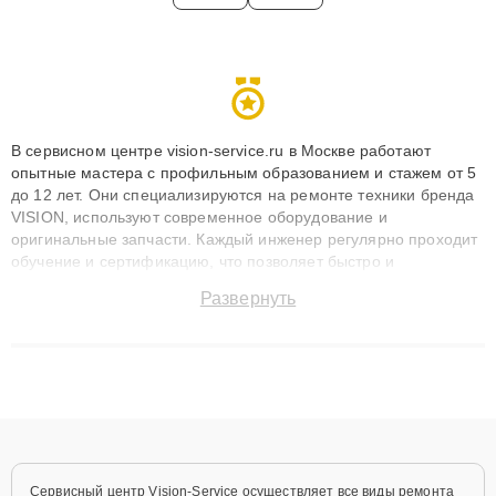
В сервисном центре vision-service.ru в Москве работают
опытные мастера с профильным образованием и стажем от 5
до 12 лет. Они специализируются на ремонте техники бренда
VISION, используют современное оборудование и
оригинальные запчасти. Каждый инженер регулярно проходит
обучение и сертификацию, что позволяет быстро и
точноdiagnostikировать поломки и восстанавливать технику с
Развернуть
сохранением гарантии до 3 лет. Наши мастера решают
сложные случаи: от замены матриц и материнских плат до
ремонта после залития и восстановления данных. Благодаря
высокой квалификации и ответственному подходу клиенты
получают быстрый, качественный ремонт и понятные
объяснения по результатам диагностики.
Сервисный центр Vision-Service осуществляет все виды ремонта