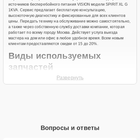
источников бесперебойного питания VISION модели SPIRIT XL G
1KVA. Сервис предлагает бесплатную консультацию,
высокоточную диагностику и фиксированные для всех клиентов
цены. Передать технику на обслуживание можно самостоятельно,
а также через собственную службу доставки компании, которая
работает по всему городу Москва. Действует услуга выезда
мастера на дом или офис в любое удобное время. Всем новым
клиентам предоставляются скидки от 15 до 20%.
Виды используемых
запчастей
Развернуть
Для ремонта источника бесперебойного питания модели SPIRIT
XL G 1KVA предлагаются как оригинальные комплектующие
бренда VISION, так и качественные аналоги фирменных деталей.
Выбор варианта запчастей или качества аналогичных
комплектующих всегда остается за клиентом.
Как определиться с выбором запчастей:
Если устройство свежей модели и есть планы на
Вопросы и ответы
активное использование устройства дольше
года, рекомендуется выбор оригинальных