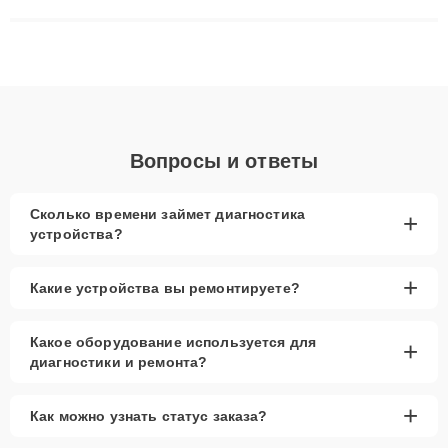
сложные случаи: от замены матриц и материнских плат до
ремонта после залития и восстановления данных. Благодаря
высокой квалификации и ответственному подходу клиенты
получают быстрый, качественный ремонт и понятные
объяснения по результатам диагностики.
Вопросы и ответы
Сколько времени займет диагностика
+
устройства?
+
Какие устройства вы ремонтируете?
Какое оборудование используется для
+
диагностики и ремонта?
+
Как можно узнать статус заказа?