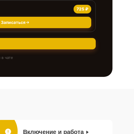
725 ₽
Записаться
 в чате
Включение и работа