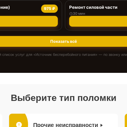
ение)
Ремонт силовой части
975 ₽
30 мин
Показать всё
 список услуг для «
Источник бесперебойного питания
» — по звонку или
Выберите тип поломки
Прочие неисправности